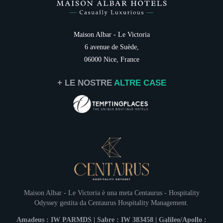
Suite
Spa Oria
Taulissa & Bar
Maison Albar - Le Victoria
Convegni
Français
6 avenue de Suède,
Stagione estiva
06000 Nice, France
English
Offerte speciali
Galleria fotografica
+ LE NOSTRE
ALTRE CASE
Italiano
Famiglia
Destinazione
Servizi
Carte regali
Le Dîner du
Contatti
ISCRIZIONE AL
— AMUSE-BOUCHE
(socca
BIENVENUE
servi à table (
Maison Albar - Le Victoria è una meta
Centaurus - Hospitality
—
LE VIVIER DE T
civil
Tourteau / Saint-Jacque
Odyssey
gestita da
Centaurus Hospitality Management
.
Caro signor
—
ŒUF posé au centre de la table,
Amadeus : IW PARMDS | Sabre : IW 383458 | Galileo/Apollo :
en même temps q