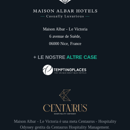
Italiano
Famiglia
Destinazione
Servizi
Carte regali
Maison Albar - Le Victoria
Contatti
6 avenue de Suède,
06000 Nice, France
+ LE NOSTRE
ALTRE CASE
Le Dîner du
— AMUSE-BOUCHE
(socca
BIENVENUE
servi à table (
—
LE VIVIER DE T
Tourteau / Saint-Jacque
Maison Albar - Le Victoria è una meta
Centaurus - Hospitality
—
ŒUF posé au centre de la table,
en même temps q
Odyssey
gestita da
Centaurus Hospitality Management
.
ISCRIZIONE AL