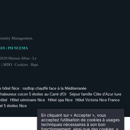
 service de truffe rappé
(à partager en même temps que le vivier)
—
ise / Truffe Melanosporum / Blini soufflé
—
HOMARD BLEU
(à l’assiette)
—
 quenelle / Caviar Osciètre / Bisque
OLAILLE DE BRESSE
(à l’assiette)
—
e Gras / Truffe noire / Pomme de Terre
pitality Management
.
—
BRILLAT SAVARIN
—
PAN : PH NCEMA
Mariné / En nuage / Séché
2026
Maison Albar - Le
—
MONT-BLANC
(à partager)
—
é / Mandarine fraîche / Meringue croustillante
et | MDO ·
Cookies
·
Hapi
—
MIGNARDISES SURPRISES
—
340 €
(hors boissons)
e hôtel Nice : rooftop chauffé face à la Méditerranée
chaleureux cocon 5 étoiles au Carré d'Or
Séjour famille Côte d’Azur luxe
hôtel
Hôtel séminaire Nice
Hôtel spa Nice
Hôtel Victoria Nice France
el 5 étoiles Nice
En cliquant sur « Accepter », vous
acceptez l’utilisation de cookies à usages
Chambres
techniques nécessaires à son bon
fonctionnement, ainsi que des cookies, y