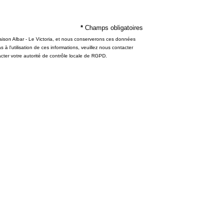
*
Champs obligatoires
Maison Albar - Le Victoria, et nous conserverons ces données
l'utilisation de ces informations, veuillez nous contacter
ter votre autorité de contrôle locale de RGPD.
TION À LA NEWSLETTER
Civilité :
Monsieur
Madame
*
Prénom
:
*
Email
: