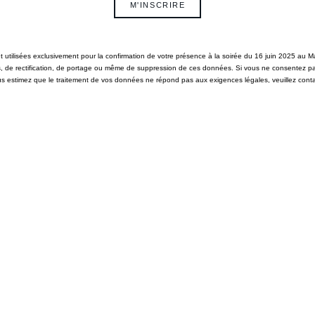
M'INSCRIRE
t utilisées exclusivement pour la confirmation de votre présence à la soirée du 16 juin 2025 au 
 de rectification, de portage ou même de suppression de ces données. Si vous ne consentez pas à 
s estimez que le traitement de vos données ne répond pas aux exigences légales, veuillez contac
INSCRIP
*
Nom
:
Pays