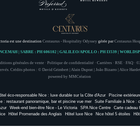
—
ŒUF posé au centre de la table,
Mayonna
En
—
V
Foi
ctoria est une destination
Centaurus - Hospitality Odyssey
gérée par
Centaurus Hos
NCEMAH | SABRE : PH 606102 | GALILEO/APOLLO : PH I3539 | WORLDS
itions générales de vente
·
Politique de confidentialité
·
Carrières
·
RSE
·
FAQ
· ©
Marron glac
servés. Crédits photos : © David Grimbert | Alain Duprat | João Bizarro | Alice Hard
powered by
MMCréation
ôtel éco-responsable Nice : luxe durable sur la Côte d'Azur
Piscine extérieur
e : restaurant panoramique, bar et piscine vue mer
Suite Familiale à Nice : 
Azur
Week-end bien-être Nice - Le Victoria
SPA Nice Centre
Carte cadeau 
ice
Hôtel Promenade des Anglais
Hôtel luxe Nice
Nice hôtel 5 étoiles
Hôt
Hôtel