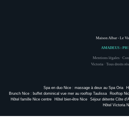
Maison Albar - Le Vi
AMADEUS : PH 
Mentions légales
·
Cond
Victoria ·
Tous droits ré
Spa en duo Nice : massage à deux au Spa Oria
H
Brunch Nice : buffet dominical vue mer au rooftop Taulissa
Rooftop Nic
Hôtel famille Nice centre
Hôtel bien-être Nice
Séjour détente Côte d’
Hôtel Victoria N