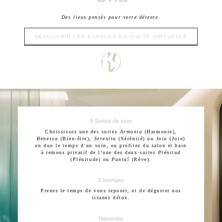
intérieure, sauna, hammam, Studio Fitness.
Des lieux pensés pour votre détente.
*
Massage sur mesure de 60 minutes
, issu de la Collection
DÉCOUVRIR LES ESPACES EN VISITE VIRTUELLE
Précieuse. Profitez d'un massage personnalisé et choisissez
la pression et le type de massage selon vos envies.
ou
Soin du visage de 60 minutes
. Après une consultation avec
notre Experte Beauté, qui saura identifier les besoins de
votre peau et vous offrir ses meilleurs conseils, bénéficiez
d’un soin Jeunesse, Purifiant ou Hydratant, selon vos
6 Suites de soin
attentes.
Choississez une des suites
Armonia
(Harmonie),
Benessa
(Bien-être),
Serenita
(Sérénité) ou
Joia
(Joie)
en duo le temps d’un soin, ou profitez du salon et bain
à remous privatif de l’une des deux suites
Plénitud
(Plénitude) ou
Pantaî
(Rêve).
2 lounges
Prenez le temps de vous reposer, et de déguster nos
tisanes détox.
Hammam