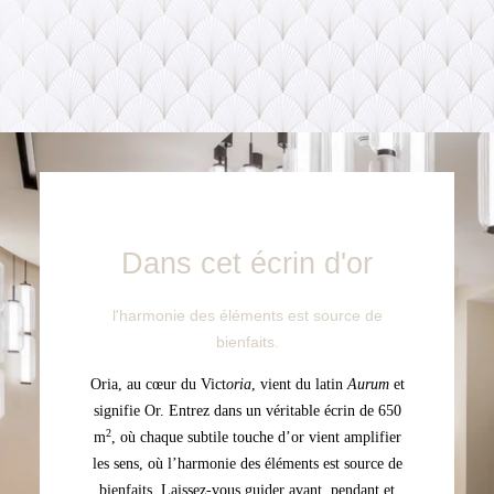
Dans cet écrin d'or
l'harmonie des éléments est source de
bienfaits.
Oria, au cœur du Vict
oria
, vient du latin
Aurum
et
signifie Or. Entrez dans un
véritable
écrin de 650
2
m
, où chaque subtile touche d’or vient amplifier
les sens, où l’harmonie des éléments est source de
bienfaits.
Laissez-vous guider avant, pendant et