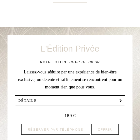
L'Édition Privée
NOTRE OFFRE
COUP DE CŒUR
Laissez-vous séduire par une expérience de bien-être
exclusive, où détente et raffinement se rencontrent pour un
moment rien que pour vous.
DÉTAILS
Notre offre comprend :
169 €
—
1
soin du Visage personnalisé d'1h ou un massage du
Corps d’1h au choix ;
RÉSERVER PAR TÉLÉPHONE
OFFRIR
—
L'accès à notre espace Bien-Être avec : piscine