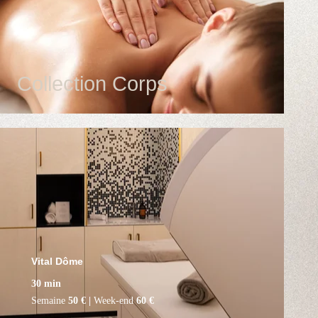
Collection Corps
Vital Dôme
Vital Dôme
30 min
Semaine
50 € |
Week-end
60 €