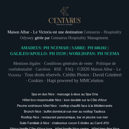
Maison Albar - Le Victoria est une destination
Centaurus - Hospitality
Odyssey
gérée par
Centaurus Hospitality Management
.
AMADEUS: PH NCEMAH | SABRE: PH 606102 |
GALILEO/APOLLO: PH I3539 | WORLDSPAN: PH NCEMA
Mentions légales
·
Conditions générales de vente
·
Politique de
· ©2026
confidentialité
·
Carrières
·
RSE
·
FAQ
Maison Albar - Le
·
Tous droits réservés. Crédits Photos : David Grimbert
Victoria
·
Cookies
·
Hapi
powered by
MMCréation
Spa en duo Nice : massage à deux au Spa Oria
Hôtel éco-responsable Nice : luxe durable sur la Côte d'Azur
Piscine extérieure hôtel Nice : rooftop chauffé face à la Méditerranée
Brunch Nice : buffet dominical vue mer au rooftop Taulissa
Rooftop Nice : restaurant panoramique, bar et piscine vue mer
Suite Familiale à Nice : chaleureux cocon 5 étoiles au Carré d'Or
Séjour famille Côte d’Azur luxe
Hôtel famille Nice centre
Hôtel bien-être Nice