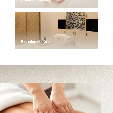
Collection Visage
DECORTÉ, l'excellence japonaise au service de
la peau
DÉCOUVRIR
Expériences Oria
La promesse d'un moment hors du temps
DÉCOUVRIR