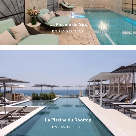
La Piscine du Spa
EN SAVOIR PLUS
Durant la saison estivale, la piscine d’Oria est réservée aux clients
ayant réservé un soin au Spa.
La piscine du Spa accueille les enfants à partir de 5 ans,
uniquement sur les créneaux dédiés, de 9h à 11h et de 14h à 16h,
et toujours accompagnés d’un adulte. Oria étant un lieu dédié à la
détente, il n’est pas autorisé de courir, sauter ou crier, afin de
préserver le confort et le calme des clients. Les ballons ainsi que
les jouets divers ne sont pas tolérés au sein du Spa.
La Piscine du Rooftop
EN SAVOIR PLUS