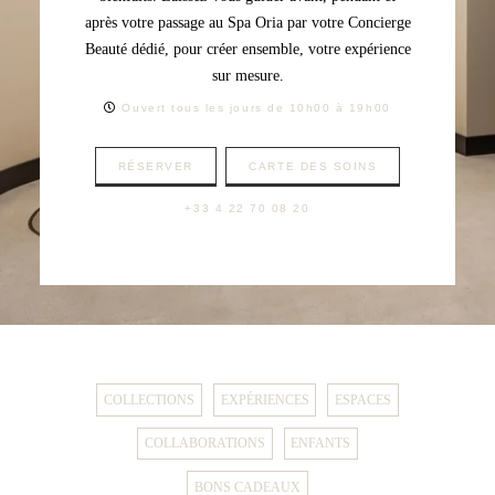
après votre passage au Spa Oria par votre Concierge
Beauté dédié, pour créer ensemble, votre expérience
sur mesure.
Ouvert tous les jours de 10h00 à 19h00
RÉSERVER
CARTE DES SOINS
+33 4 22 70 08 20
COLLECTIONS
EXPÉRIENCES
ESPACES
COLLABORATIONS
ENFANTS
BONS CADEAUX