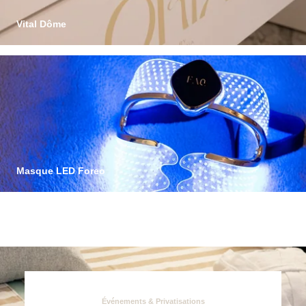
6 mois :
1 900 € pour 1 personne
Vital Dôme
12 mois : 3 600 € pour 1 personne | 6 700 € pour 2
La technologie bien-être de pointe
personnes
Certifié, conçu et fabriqué en France, le
Vital Dôme offre à votre
corps et votre esprit un moment de détente absolue grâce à
l'infrathérapie. Profitez de ses bienfaits détoxifiants, régénérateurs et
amincissants. Soulagez votre stress, retrouvez votre vitalité et
accélérez votre récupération physique. Disposant de 38 programmes,
ses bénéfices se font sentir dès les 15 premières minutes d’utilisation.
Laissez-vous guider par votre Concierge Beauté du spa Oria.
Masque LED Foreo
La luminothérapie comme soin de la peau
Découvrez le pouvoir de la luminothérapie avec notre masque LED
Foreo. Ce traitement innovant cible les problèmes cutanés au niveau
cellulaire, favorisant le rajeunissement, l'éclat et une peau saine et
lumineuse. Découvrez des soins de pointe conçus pour des résultats
visibles au Spa Oria.
Événements & Privatisations