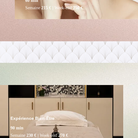
60 min
Semaine
215 € |
Week-end
250 €
Expérience Bien-Être
90 min
Semaine
230 € |
Week-end
270 €