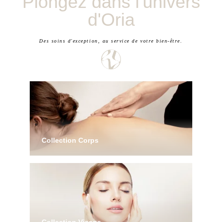
Plongez dans l'univers
d'Oria
Des soins d'exception, au service de votre bien-être.
Collection Corps
Des rituels pensés pour votre détente et votre
relaxation
DÉCOUVRIR