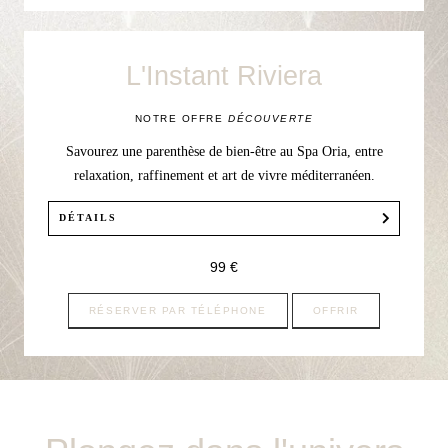
intérieure, hammam, sauna, douche multisensorielle,
fontaine à glace et salle de repos, pendant 1h ;
—
1 coupe de Champagne.
L'Instant Riviera
NOTRE OFFRE
DÉCOUVERTE
Savourez une parenthèse de bien-être au Spa Oria, entre
relaxation, raffinement et art de vivre méditerranéen.
DÉTAILS
Notre offre comprend :
99 €
—
L'accès à notre espace Bien-Être 1h avant le soin, avec
: piscine intérieure, hammam, sauna, douche
RÉSERVER PAR TÉLÉPHONE
OFFRIR
multisensorielle, fontaine à glace et salle de repos ;
—
30 minutes de soin au choix, pour découvrir nos
massages du Corps ou soins du Visage ;
—
La dégustation d’une infusion signature Bo'thé après le
soin.