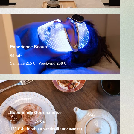
Expérience Beauté
90 min
Semaine
215 € |
Week-end
250 €
Expérience Gourmandise
Petit-déjeuner & Spa
L’art de la régénération
175 € du lundi au vendredi uniquement