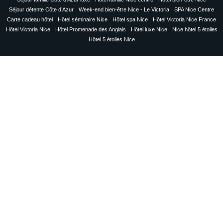
Séjour détente Côte d’Azur
Week-end bien-être Nice - Le Victoria
SPA Nice Centre
Carte cadeau hôtel
Hôtel séminaire Nice
Hôtel spa Nice
Hôtel Victoria Nice France
Hôtel Victoria Nice
Hôtel Promenade des Anglais
Hôtel luxe Nice
Nice hôtel 5 étoiles
Hôtel 5 étoiles Nice