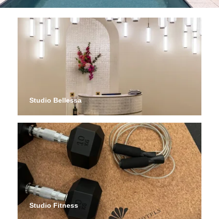
TOUS LES JOURS, DE 10H À 19H
La piscine extérieure du rooftop est accessible exclusivement aux
clients de l’hôtel. Elle n’est pas ouverte à la clientèle extérieure.
Les transats sont disponibles librement, sans réservation préalable.
Conformément à la réglementation, aucun maître-nageur n’est
présent. L’accès est interdit aux enfants de moins de 5 ans. À
partir de 5 ans, l’accès est autorisé sous la surveillance d’un
Studio Bellessa
adulte, sans réservation préalable.
Avant un événement ou pour se détendre, rendez-vous au
Studio
Bellessa
(Beauté) du spa Oria qui accueille
régulièrement de nouvelles marques prestigieuses, le
temps d'une saison.
Studio Fitness
Le studio de fitness est équipé de machines haut-de-