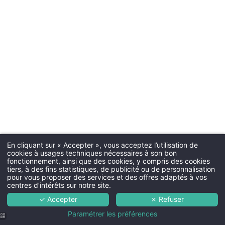
INSCRIPTION À
Civil
Monsieur
No
Pré
En cliquant sur « Accepter », vous acceptez l’utilisation de
cookies à usages techniques nécessaires à son bon
fonctionnement, ainsi que des cookies, y compris des cookies
Pa
tiers, à des fins statistiques, de publicité ou de personnalisation
pour vous proposer des services et des offres adaptés à vos
centres d’intérêts sur notre site.
Ema
✓ Accepter
✗ Refuser
Paramétrer les préférences
Vous souhaitez recevoir n