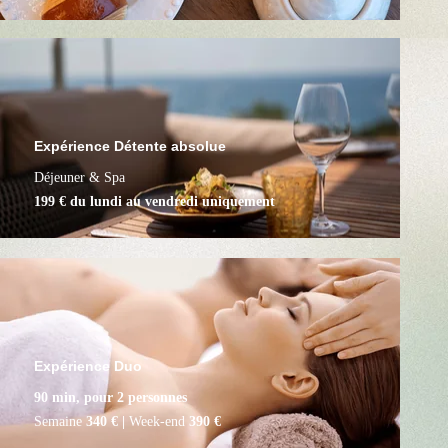
Expérience Détente absolue
L'art de la régénération
Déjeuner & Spa
Menu Déjeuner
199 € du lundi au vendredi uniquement
Expérience Duo
90 min, pour 2 personnes
Semaine
340 € |
Week-end
390 €