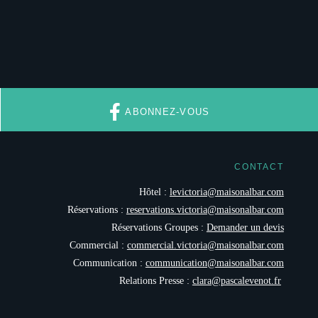
ABONNEZ-VOUS
TION À LA NEWSLETTER
CONTACT
Hôtel :
levictoria@maisonalbar.com
Civilité :
Réservations :
reservations.victoria@maisonalbar.com
Monsieur
Madame
Réservations Groupes :
Demander un devis
*
Commercial :
commercial.victoria@maisonalbar.com
Prénom
:
Communication :
communication@maisonalbar.com
Relations Presse :
clara@pascalevenot.fr
*
Email
: