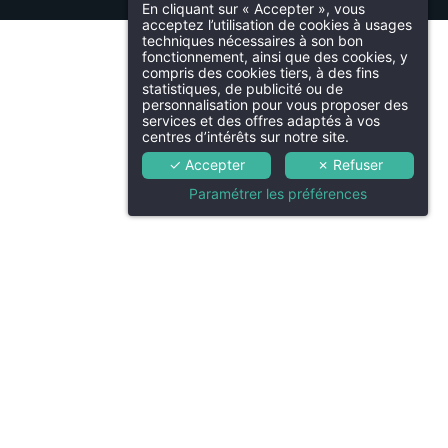
En cliquant sur « Accepter », vous
acceptez l’utilisation de cookies à usages
Chambres
—
MIGNARDISES SURPRISES
—
techniques nécessaires à son bon
fonctionnement, ainsi que des cookies, y
compris des cookies tiers, à des fins
340 €
(hors boissons)
Spa Oria
statistiques, de publicité ou de
França
personnalisation pour vous proposer des
services et des offres adaptés à vos
r
Séminaires & Événement
centres d’intérêts sur notre site.
✓ Accepter
✗ Refuser
Englis
e
Offres spéciales
Paramétrer les préférences
s
Famille
Italian
Services
ux
Contact & Accès