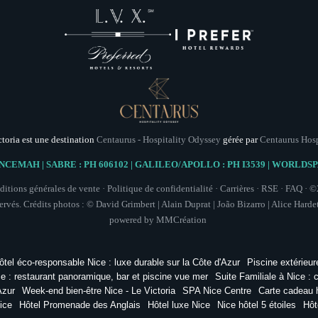
Vous souhai
Le Dî
— AMUSE-BOUCHE
(socca revisi
ctoria est une destination
Centaurus - Hospitality Odyssey
gérée par
Centaurus Hos
—
L
Tourt
NCEMAH | SABRE : PH 606102 | GALILEO/APOLLO : PH I3539 | WORLDS
—
ŒUF posé au centre de la table,
itions générales de vente
·
Politique de confidentialité
·
Carrières
·
RSE
·
FAQ
· ©
Mayonna
servés. Crédits photos : © David Grimbert | Alain Duprat | João Bizarro | Alice Hard
powered by
MMCréation
En
Les informations recueillies s
exclusivement au traitement de 
—
V
bénéficiez d'un droit d'accès, de r
Foi
traitement. Vous pouvez vous oppose
ôtel éco-responsable Nice : luxe durable sur la Côte d'Azur
Piscine extérieur
votre consentement à tout moment 
e : restaurant panoramique, bar et piscine vue mer
Suite Familiale à Nice : 
réclamation auprès d'une autorité de
Azur
Week-end bien-être Nice - Le Victoria
SPA Nice Centre
Carte cadeau 
ne 
ice
Hôtel Promenade des Anglais
Hôtel luxe Nice
Nice hôtel 5 étoiles
Hôt
Marron glac