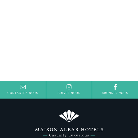
CONTACTEZ-NOUS
SUIVEZ-NOUS
ABONNEZ-VOUS
Hôtel
Chambres
Suites
Spa Oria
Taulissa & Bar
Séminaires & Événements