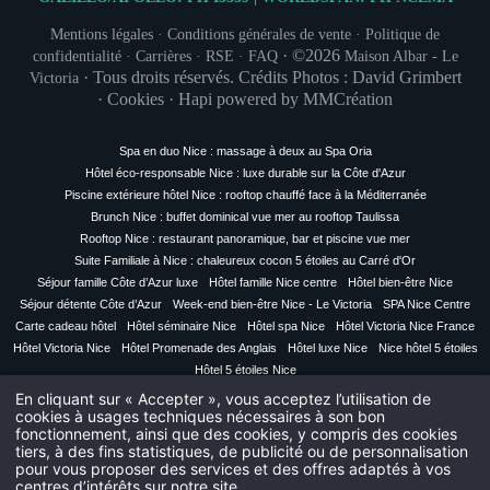
Mentions légales
·
Conditions générales de vente
·
Politique de
— AMUSE-BOUCHE
(socca
BIENVENUE
servi à table (
· ©2026
confidentialité
·
Carrières
·
RSE
·
FAQ
Maison Albar - Le
·
Tous droits réservés. Crédits Photos : David Grimbert
Victoria
—
LE VIVIER DE T
Tourteau / Saint-Jacque
·
Cookies
·
Hapi
powered by
MMCréation
—
ŒUF posé au centre de la table,
en même temps q
Spa en duo Nice : massage à deux au Spa Oria
Mayonnaise / Truffe Mela
INSCRIPTION À
Hôtel éco-responsable Nice : luxe durable sur la Côte d'Azur
—
HOMARD BL
Piscine extérieure hôtel Nice : rooftop chauffé face à la Méditerranée
En quenelle / Cavia
Brunch Nice : buffet dominical vue mer au rooftop Taulissa
—
VOLAILLE DE B
Civil
Rooftop Nice : restaurant panoramique, bar et piscine vue mer
Foie Gras / Truffe n
Monsieur
Suite Familiale à Nice : chaleureux cocon 5 étoiles au Carré d'Or
—
BRILLAT
Séjour famille Côte d’Azur luxe
Hôtel famille Nice centre
Hôtel bien-être Nice
Mariné / En 
No
Séjour détente Côte d’Azur
Week-end bien-être Nice - Le Victoria
SPA Nice Centre
—
MONT-BLA
Carte cadeau hôtel
Hôtel séminaire Nice
Hôtel spa Nice
Hôtel Victoria Nice France
Marron glacé / Mandarine fra
Hôtel Victoria Nice
Hôtel Promenade des Anglais
Hôtel luxe Nice
Nice hôtel 5 étoiles
—
MIGNARDISE
Pré
Hôtel 5 étoiles Nice
En cliquant sur « Accepter », vous acceptez l’utilisation de
340 €
(hor
cookies à usages techniques nécessaires à son bon
fonctionnement, ainsi que des cookies, y compris des cookies
Pa
tiers, à des fins statistiques, de publicité ou de personnalisation
pour vous proposer des services et des offres adaptés à vos
centres d’intérêts sur notre site.