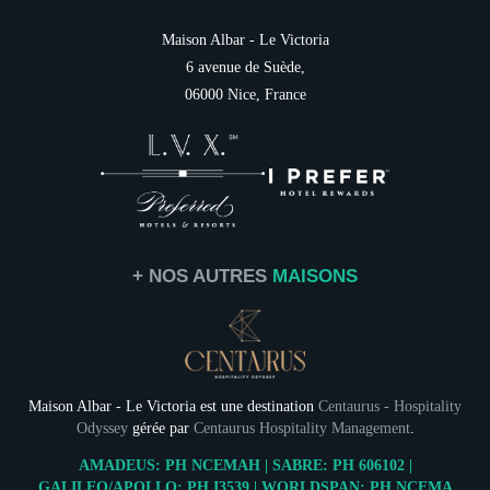
Français
Saison estivale
Maison Albar - Le Victoria
English
Offres spéciales
6 avenue de Suède,
Galerie photos
06000 Nice, France
Italiano
Famille
Destination
Services
Cartes cadeaux
Contact & Accès
+ NOS AUTRES
MAISONS
Maison Albar - Le Victoria est une destination
Centaurus - Hospitality
Odyssey
gérée par
Centaurus Hospitality Management
.
Le Dîner du
AMADEUS: PH NCEMAH | SABRE: PH 606102 |
GALILEO/APOLLO: PH I3539 | WORLDSPAN: PH NCEMA